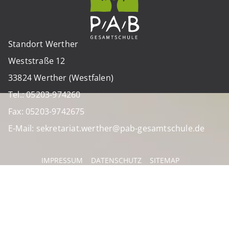
Standort Werther
Weststraße 12
33824 Werther (Westfalen)
Tel.: 05203-974260
Fax: 05203-9742675
E-Mail: sekretariat.werther@pab-gesamtschule.de
IMPRESSUM
DATENSCHUTZ
SITEMAP