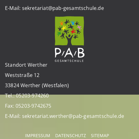
E-Mail: sekretariat@pab-gesamtschule.de
Standort Werther
Weststraße 12
33824 Werther (Westfalen)
Tel.: 05203-974260
Fax: 05203-9742675
E-Mail: sekretariat.werther@pab-gesamtschule.de
IMPRESSUM
DATENSCHUTZ
SITEMAP