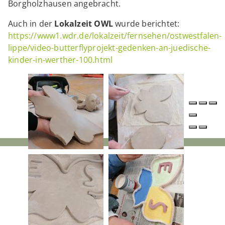
Borgholzhausen angebracht.
Auch in der
Lokalzeit OWL
wurde berichtet:
https://www1.wdr.de/lokalzeit/fernsehen/ostwestfalen-
lippe/video-butterflyprojekt-gedenken-an-juedische-
kinder-in-werther-100.html